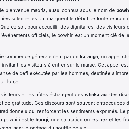
 de bienvenue maoris, aussi connus sous le nom de
powhi
ies solennelles qui marquent le début de toute rencont
Que ce soit pour accueillir des dignitaires, des visiteurs 
d'événements officiels, le powhiri est un moment clé de la
ie commence généralement par un
karanga
, un appel ch
nvitant les visiteurs à entrer sur le marae. Cet appel est
danse de défi exécutée par les hommes, destinée à impre
ur force.
s visiteurs et les hôtes échangent des
whakatau
, des dis
t de gratitude. Ces discours sont souvent entrecoupés 
traditionnels qui renforcent les sentiments exprimés. Le 
u powhiri est le
hongi
, une salutation où les nez et les fr
ymbolisant le partage du souffle de vie.