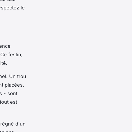
espectez le
ience
Ce festin,
ité.
nel. Un trou
nt placées.
s - sont
tout est
prégné d'un