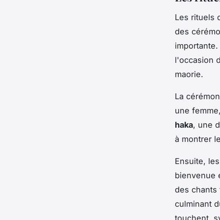
Les rituels
des cérémon
importante. 
l'occasion 
maorie.
La cérémon
une femme, i
haka
, une 
à montrer le
Ensuite, le
bienvenue e
des chants 
culminant d
touchent, s