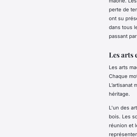
maorie. Les 
perte de te
ont su prése
dans tous l
passant par 
Les arts 
Les arts mao
Chaque moti
L’artisanat 
héritage.
L'un des ar
bois. Les s
réunion et 
représenten