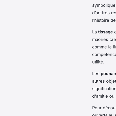
symbolique
d’art très 
l’histoire d
La
tissage
e
maories cr
comme le li
compétence 
utilité.
Les
pouna
autres obj
significatio
d'amitié ou
Pour découv
ouverts au 