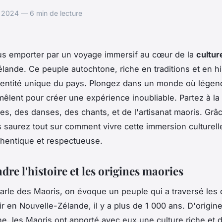
 2024 — 6 min de lecture
us emporter par un voyage immersif au cœur de la
cultur
lande. Ce peuple autochtone, riche en traditions et en hi
dentité unique du pays. Plongez dans un monde où légen
 mêlent pour créer une expérience inoubliable. Partez à l
s, des danses, des chants, et de l'artisanat maoris. Grâc
us saurez tout sur comment vivre cette immersion culturell
hentique et respectueuse.
re l'histoire et les origines maories
arle des Maoris, on évoque un peuple qui a traversé les
ir en Nouvelle-Zélande, il y a plus de 1 000 ans. D'origin
e, les Maoris ont apporté avec eux une culture riche et d