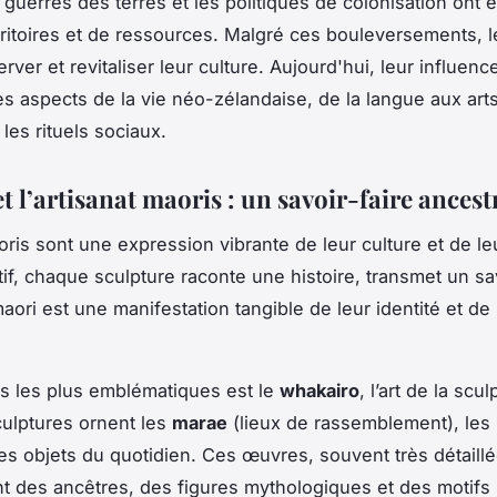
guerres des terres et les politiques de colonisation ont e
rritoires et de ressources. Malgré ces bouleversements, 
rver et revitaliser leur culture. Aujourd'hui, leur influence
es aspects de la vie néo-zélandaise, de la langue aux art
les rituels sociaux.
et l’artisanat maoris : un savoir-faire ancest
ris sont une expression vibrante de leur culture et de leu
f, chaque sculpture raconte une histoire, transmet un sav
maori est une manifestation tangible de leur identité et de 
ts les plus emblématiques est le
whakairo
, l’art de la scu
culptures ornent les
marae
(lieux de rassemblement), les
les objets du quotidien. Ces œuvres, souvent très détaillé
t des ancêtres, des figures mythologiques et des motifs