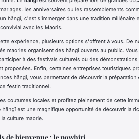
t fumé. Le
hāngī
est souvent préparé lors de grandes occ
mariages, les anniversaires ou les rassemblements comm
 un hāngī, c'est s'immerger dans une tradition millénaire 
onvivial avec les Maoris.
cette expérience, plusieurs options s'offrent à vous. De
s maories organisent des hāngī ouverts au public. Vous
articiper à des festivals culturels où des démonstrations
t proposées. Enfin, certaines entreprises touristiques p
nces hāngī, vous permettant de découvrir la préparation e
e festin traditionnel.
es coutumes locales et profitez pleinement de cette imm
Le hāngī est une magnifique opportunité de découvrir la ri
 la culture maorie.
ls de bienvenue : le powhiri