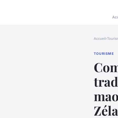
Acc
Accueil
›
Touri
TOURISME
Com
trad
mao
Zél