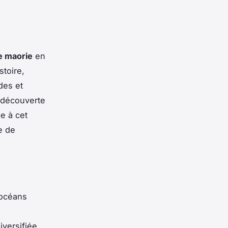
e maorie
en
stoire,
des et
a découverte
e à cet
e de
 océans
e
iversifiée