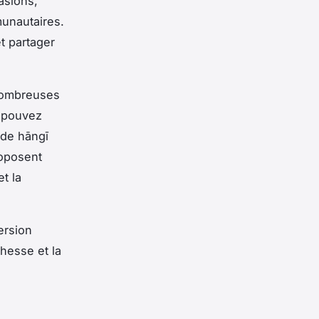
asions,
unautaires.
et partager
 nombreuses
 pouvez
 de hāngī
roposent
t la
ersion
chesse et la