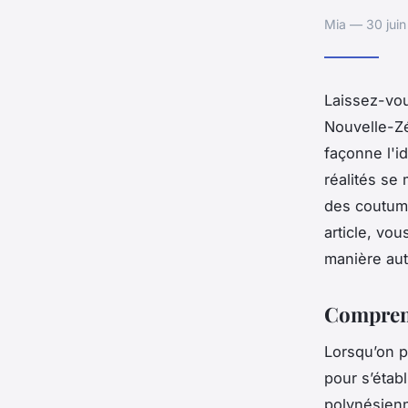
Mia — 30 juin
Laissez-vo
Nouvelle-Zé
façonne l'i
réalités se
des coutume
article, vo
manière aut
Comprend
Lorsqu’on p
pour s’établ
polynésienn