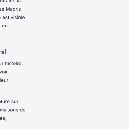
ntraîné la
les Maoris
 est visible
s en
ral
r histoire.
oir.
leur
lpture sur
 maisons de
es,