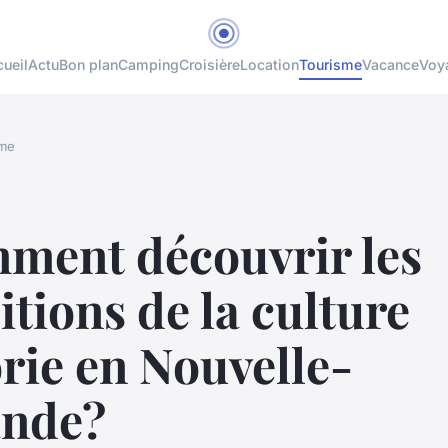
ueil
Actu
Bon plan
Camping
Croisière
Location
Tourisme
Vacance
Voy
sme
ment découvrir les
itions de la culture
rie en Nouvelle-
ande?