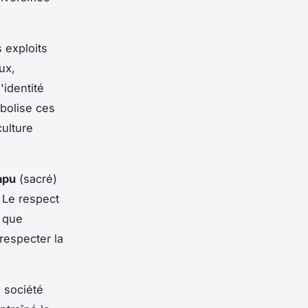
 exploits
ux,
'identité
mbolise ces
culture
apu
(sacré)
. Le respect
t que
respecter la
 société