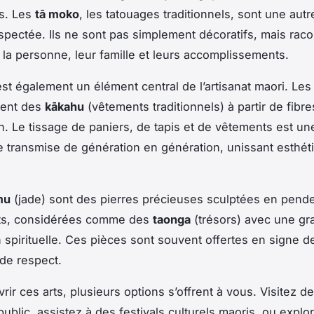
s. Les
tā moko
, les tatouages traditionnels, sont une aut
respectée. Ils ne sont pas simplement décoratifs, mais rac
e la personne, leur famille et leurs accomplissements.
st également un élément central de l’artisanat maori. Le
éent des
kākahu
(vêtements traditionnels) à partir de fibre
n. Le tissage de paniers, de tapis et de vêtements est un
transmise de génération en génération, unissant esthét
mu
(jade) sont des pierres précieuses sculptées en pende
ets, considérées comme des
taonga
(trésors) avec une gr
n spirituelle. Ces pièces sont souvent offertes en signe d
 de respect.
rir ces arts, plusieurs options s’offrent à vous. Visitez d
public, assistez à des festivals culturels maoris, ou explo