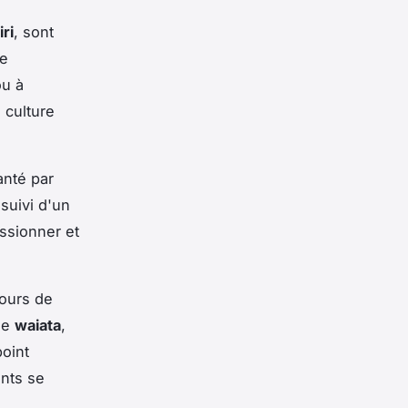
ri
, sont
re
ou à
 culture
anté par
 suivi d'un
ssionner et
cours de
de
waiata
,
point
onts se