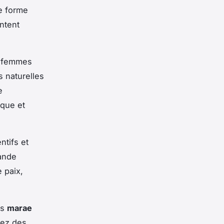
re forme
ontent
s femmes
s naturelles
e
ique et
ntifs et
ande
e paix,
es
marae
rez des