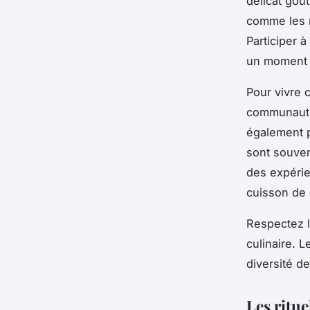
délicat goû
comme les 
Participer à
un moment c
Pour vivre 
communauté
également p
sont souven
des expérie
cuisson de c
Respectez l
culinaire. 
diversité de
Les ritue