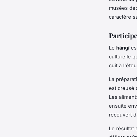
musées dédi
caractère s
Participe
Le
hāngī
est
culturelle 
cuit à l'éto
La préparat
est creusé 
Les aliment
ensuite env
recouvert d
Le résultat