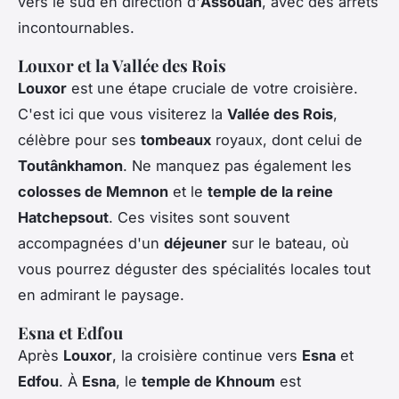
vers le sud en direction d'
Assouan
, avec des arrêts
incontournables.
Louxor et la Vallée des Rois
Louxor
est une étape cruciale de votre croisière.
C'est ici que vous visiterez la
Vallée des Rois
,
célèbre pour ses
tombeaux
royaux, dont celui de
Toutânkhamon
. Ne manquez pas également les
colosses de Memnon
et le
temple de la reine
Hatchepsout
. Ces visites sont souvent
accompagnées d'un
déjeuner
sur le bateau, où
vous pourrez déguster des spécialités locales tout
en admirant le paysage.
Esna et Edfou
Après
Louxor
, la croisière continue vers
Esna
et
Edfou
. À
Esna
, le
temple de Khnoum
est