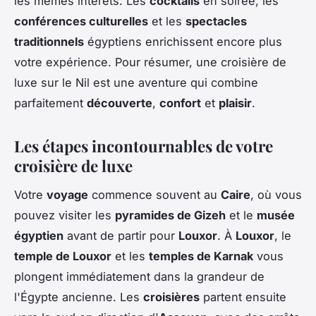
les mêmes intérêts. Les
cocktails
en soirée, les
conférences culturelles
et les
spectacles
traditionnels
égyptiens enrichissent encore plus
votre expérience. Pour résumer, une croisière de
luxe sur le Nil est une aventure qui combine
parfaitement
découverte
,
confort
et
plaisir
.
Les étapes incontournables de votre
croisière de luxe
Votre
voyage
commence souvent au
Caire
, où vous
pouvez visiter les
pyramides de Gizeh
et le
musée
égyptien
avant de partir pour
Louxor
. À
Louxor
, le
temple de Louxor
et les
temples de Karnak
vous
plongent immédiatement dans la grandeur de
l'Égypte ancienne. Les
croisières
partent ensuite